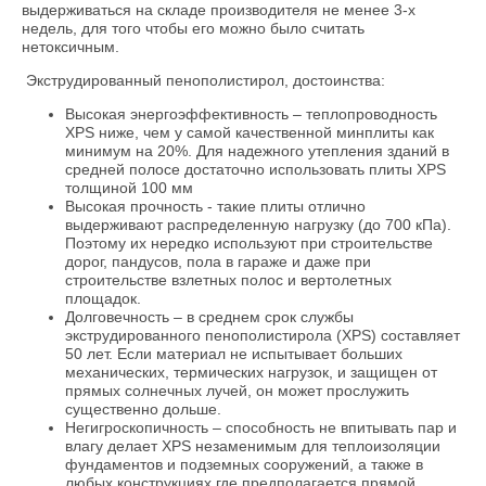
выдерживаться на складе производителя не менее 3-х
недель, для того чтобы его можно было считать
нетоксичным.
Экструдированный пенополистирол, достоинства:
Высокая энергоэффективность – теплопроводность
XPS ниже, чем у самой качественной минплиты как
минимум на 20%. Для надежного утепления зданий в
средней полосе достаточно использовать плиты XPS
толщиной 100 мм
Высокая прочность - такие плиты отлично
выдерживают распределенную нагрузку (до 700 кПа).
Поэтому их нередко используют при строительстве
дорог, пандусов, пола в гараже и даже при
строительстве взлетных полос и вертолетных
площадок.
Долговечность – в среднем срок службы
экструдированного пенополистирола (XPS) составляет
50 лет. Если материал не испытывает больших
механических, термических нагрузок, и защищен от
прямых солнечных лучей, он может прослужить
существенно дольше.
Негигроскопичность – способность не впитывать пар и
влагу делает XPS незаменимым для теплоизоляции
фундаментов и подземных сооружений, а также в
любых конструкциях где предполагается прямой